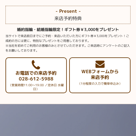
お持ち込みのジュエリーをリフォームする場合、お持ち込み料を
- Present -
発生させるお店もあるそうですがシャルクレールではいただいて
来店予約特典
おりません。デザイン料・地金代・加工費のみいただいておりま
すので安心してお選びくださいませ。※セミオーダーはデザイン
婚約指輪・結婚指輪限定！ギフト券￥3,000をプレゼント
価格のみ
当サイトで来店前日までにご予約・来店いただいた方にギフト券￥3,000をプレゼント！ご
成約の方には更に、特別なプレゼントをご用意しております。
※当社を初めてご利用のお客様のみとさせていただきます。ご来店時にアンケートのご記入
をお願いしております。
WEBフォームから
お電話での来店予約
来店予約
028-612-5988
（1分程度の入力で簡単申込み）
（営業時間11:00～19:00 ／定休日 水曜
日）