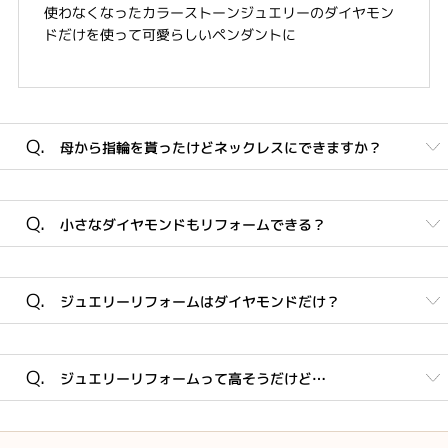
使わなくなったカラーストーンジュエリーのダイヤモン
ドだけを使って可愛らしいペンダントに
Q.
母から指輪を貰ったけどネックレスにできますか？
A.
アイテムを変えてジュエリーリフォームすることもできま
Q.
小さなダイヤモンドもリフォームできる？
す。
普段指輪を着けられない方はネックレスにされるのがオススメ。
A.
アイテムを変えてお着けになれるものジュエリーリフォームの魅
ピアスなどのパーツのひとつにできます。
Q.
力です。
ジュエリーリフォームはダイヤモンドだけ？
指輪やネックレスで使用している小さなメレダイヤモンドもピア
スなどにお作りすることもできます。1つのジュエリーからパー
A.
ダイヤモンド以外の宝石も加工できます。
ツを考えてデザインしていくもの楽しみの1つ
Q.
ジュエリーリフォームって高そうだけど…
宝石の状態によって異なりますが真珠やサファイヤ・ルビーなど
のカラーストーンもジュエリーリフォームが可能です。
A.
ご安心ください、お見積もりは明確にお出しできます。