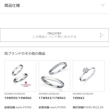
商品仕様
カテゴリ
MONNICKENDAM 結婚指輪
INQUIRY
結婚指輪
この商品について問い合わせる
結婚指輪コンビネーション
結婚指輪キュート
性別
同ブランドのその他の商品
レディース
メンズ
紹介文
MONNICKENDAM（ﾓﾆｯｹﾝﾀﾞﾑ） 14WR26/14WR25
地金はピンクゴールドとのコンビネーションにシンプルさの中にさりげない
MONNICKENDAM
MONNICKENDAM
MONNICKENDAM
M
遊び心が際立つリングです。
19WR59/19WR60
17WR43/17WR42
19EN42
1
-MONNICKENDAM DIAMOND- モニッケンダムダイヤモンドとは?
結婚指輪 men's Pt950
結婚指輪 men's Pt950
婚約指輪Pt950 ¥522,50
婚