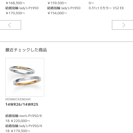
モニッケンダムは、1890年にオランダ・アムステルダムで設立され、現在は
￥168,300～
￥159,500～
0～
7
イギリスで発信する130年以上の歴史あるダイヤモンドブランドです。
結婚指輪 lady's Pt950
結婚指輪 lady's Pt950
0.31ct Eカラー VS2 EX
0
￥170,500～
￥154,000～
-世界三大カッターズブランド-
モニッケンダムは世界三大カッターズブランドの1つに数えられます。
ダイヤモンドのカッティング技術に最も優れており、厳正な評価基準を新た
に定める提唱をしたり、王族に愛されるダイヤモンドを創出するなど輝かし
い歴史を創ってきたダイヤモンドブランドです。
最近チェックした商品
-MONNICKENDAM QUALITY-
白く豊潤なまばゆい輝き。ブリリアンシーをもっとも大切に考えカットす
る。モニッケンダムがこだわる、白色光の美しい輝きです。「最高のダイヤ
モンド」を使用し、「最高のデザイン」を採用し、「最高の製品」を作り上
げること。これがモニッケンダムの目指す品質です。
-LUXURY WHITE-
ブリリアンシーをもっとも大切に考えカットする。モニッケンダムがこだわ
る、白色光の美しい輝きです。
MONNICKENDAM
14WR26/14WR25
-DESIGN POLICY-
モニッケンダムが考える最高のデザインとは、ダイヤモンドの輝きを最大限
結婚指輪 men's Pt950/K
に活かしたデザインです。そのため、プラチナやK18の素材の露出を少なく
18 ￥220,000～
し、ダイヤモンドの並びで描かれるデザインを心がけ、ダイヤモンドの魅力
結婚指輪 lady's Pt950/K
を最大限に引き出します。
18 ￥179,300～