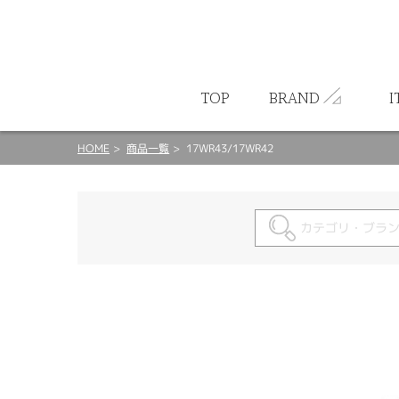
ート
TOP
BRAND
I
HOME
商品一覧
17WR43/17WR42