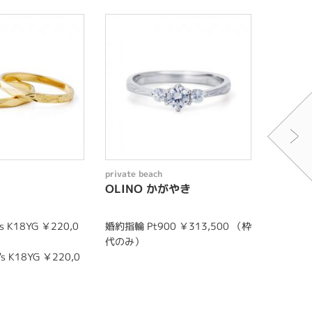
private beach
private b
OLINO かがやき
HOKU
 K18YG ￥220,0
婚約指輪 Pt900 ￥313,500 （枠
結婚指輪 m
代のみ）
0
s K18YG ￥220,0
結婚指輪 l
0