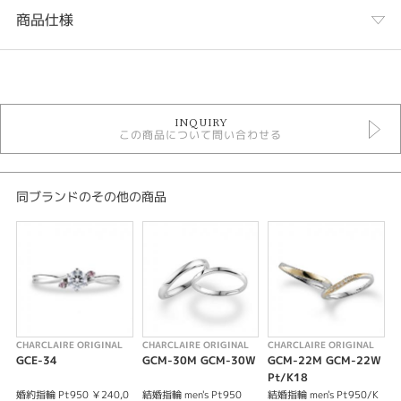
商品仕様
カテゴリ
ORIGINAL 結婚指輪
INQUIRY
結婚指輪
この商品について問い合わせる
結婚指輪コンビネーション
性別
同ブランドのその他の商品
レディース
メンズ
紹介文
Claireシリーズ GCM-23 GCW-23 Pt950/K18YG
シャルクレールオリジナルの結婚指輪はPt950のハードプラチナを使用し、
丈夫さも魅力の一つです。
CHARCLAIRE ORIGINAL
CHARCLAIRE ORIGINAL
CHARCLAIRE ORIGINAL
C
イエローゴールドやピンクゴールドへ変更や、つや消し加工などお二人のお
GCE-34
GCM-30M GCM-30W
GCM-22M GCM-22W
G
好みに合わせたアレンジができる点も人気となっております。
Pt/K18
高品質でリーズナブル、充実したアフターサービスなど永くご愛用いただけ
婚約指輪 Pt950 ￥240,0
結婚指輪 men's Pt950
結婚指輪 men's Pt950/K
婚