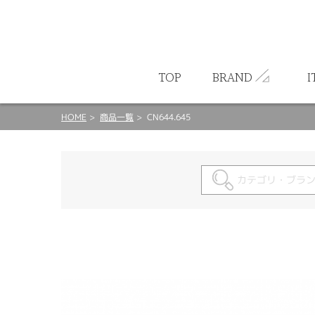
ート
TOP
BRAND
I
HOME
商品一覧
CN644.645