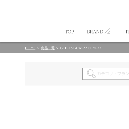
ート
TOP
BRAND
I
HOME
商品一覧
GCE-13 GCW-22 GCM-22