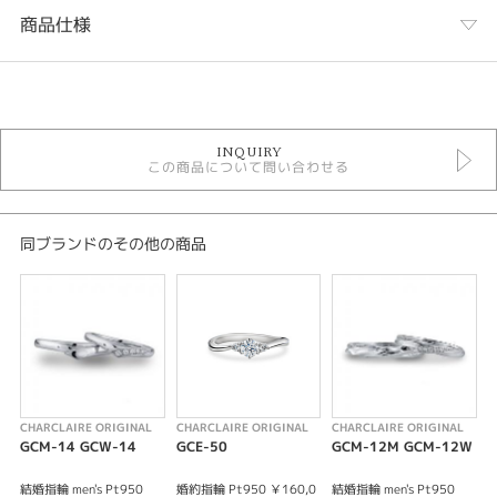
商品仕様
カテゴリ
ORIGINAL 結婚指輪
INQUIRY
結婚指輪
この商品について問い合わせる
結婚指輪キュート
性別
同ブランドのその他の商品
レディース
メンズ
紹介文
Claireシリーズ GCM-29 GCW-29
Uラインが手元を美しく魅せてくれる結婚指輪です。
lady'sの指輪には中央に大変稀少なピンクダイヤモンドを使用しておりま
CHARCLAIRE ORIGINAL
CHARCLAIRE ORIGINAL
CHARCLAIRE ORIGINAL
C
す。
GCM-14 GCW-14
GCE-50
GCM-12M GCM-12W
lady'sは丸みのある可愛らしいデザインに、men'sは平打ちに仕上げることで
かっこよく仕上げております。
結婚指輪 men's Pt950
婚約指輪 Pt950 ￥160,0
結婚指輪 men's Pt950
結