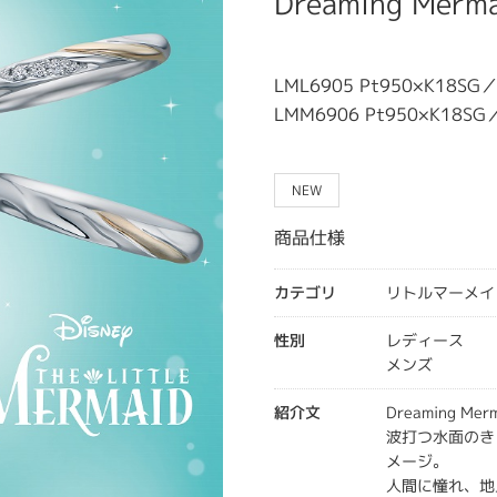
Dreaming Merm
LML6905 Pt950×K18SG／P
LMM6906 Pt950×K18SG
NEW
商品仕様
カテゴリ
リトルマーメイ
性別
レディース
メンズ
紹介文
Dreaming Mer
波打つ水面のき
メージ。
人間に憧れ、地