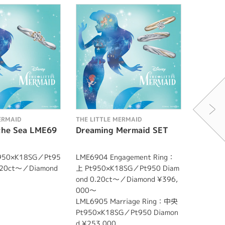
ERMAID
THE LITTLE MERMAID
THE LIT
the Sea LME69
Dreaming Mermaid SET
Emera
7（限
950×K18SG／Pt95
LME6904 Engagement Ring：
LME611
0.20ct～／Diamond
上 Pt950×K18SG／Pt950 Diam
センター
ond 0.20ct～／Diamond ¥396,
G SI up
000～
メレ エ
LML6905 Marriage Ring：中央
マテリア
Pt950×K18SG／Pt950 Diamon
ド、イエ
d ¥253,000
です。