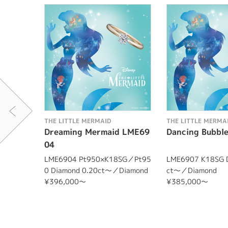
THE LITTLE MERMAID
THE LITTLE MERMA
Dreaming Mermaid LME69
Dancing Bubbl
04
LME6904 Pt950×K18SG／Pt95
LME6907 K18SG D
0 Diamond 0.20ct～／Diamond
ct～／Diamond
¥396,000～
¥385,000～