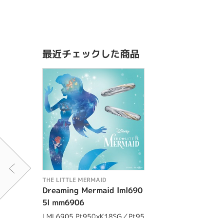
最近チェックした商品
THE LITTLE MERMAID
Dreaming Mermaid lml690
5l mm6906
LML6905 Pt950×K18SG／Pt95