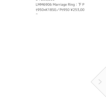
LMM6906 Marriage Ring：下 P
エメラル
t950×K18SG／Pt950 ¥253,00
可能です
0～