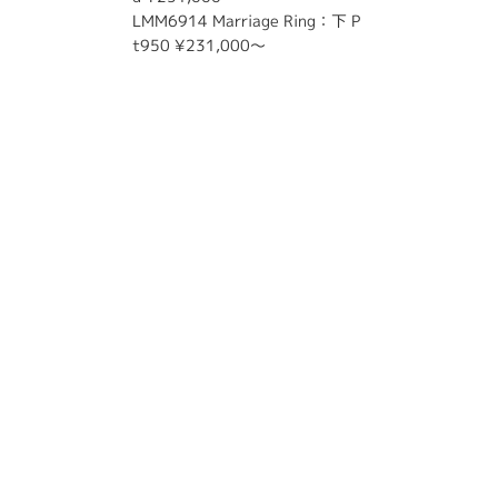
LMM6914 Marriage Ring：下 P
t950 ¥231,000～