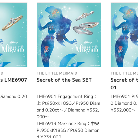
ID
THE LITTLE MERMAID
THE LITTLE M
es LME6907
Secret of the Sea SET
Secret of 
01
iamond 0.20
LME6901 Engagement Ring：
LME6901 Pt
上 Pt950×K18SG／Pt950 Diam
0 Diamond 
ond 0.20ct～／Diamond ¥352,
¥352,000～
000～
LML6913 Marriage Ring：中央
Pt950×K18SG／Pt950 Diamon
d ¥231,000