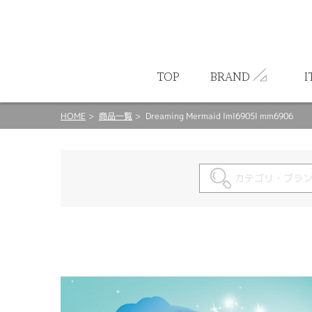
ート
TOP
BRAND
I
HOME
商品一覧
Dreaming Mermaid lml6905l mm6906