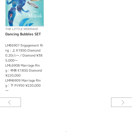
THE LITTLE MERMAID
Dancing Bubbles SET
LME6907 Engagement Ri
ng：上 K18SG Diamond
0.20ct～／Diamond ¥38
5,000～
LML6908 Marriage Rin
g：中央 K18SG Diamond
¥220,000
LMM6909 Marriage Rin
g：下 Pt950 ¥220,000
～