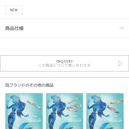
NEW
商品仕様
カテゴリ
セットリング
INQUIRY
セットリングキュート
この商品について問い合わせる
リトルマーメイドセットリング
性別
同ブランドのその他の商品
レディース
メンズ
紹介文
Disney The Little Mermaid Dancing Bubbles LME6907 LME6908 LML690
8