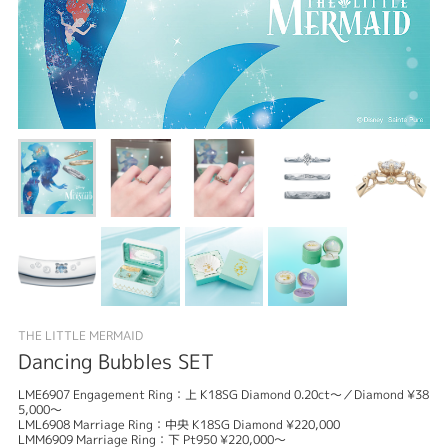
THE LITTLE MERMAID
Dancing Bubbles SET
LME6907 Engagement Ring：上 K18SG Diamond 0.20ct～／Diamond ¥38
5,000～
LML6908 Marriage Ring：中央 K18SG Diamond ¥220,000
LMM6909 Marriage Ring：下 Pt950 ¥220,000～