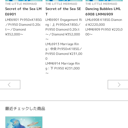
海の中で浮遊しながらキラキラの泡を纏うアリエル。
THE LITTLE MERMAID
THE LITTLE MERMAID
THE LITTLE MERMAID
T
水の揺らぎを感じさせるテクスチャーを表面に施しリング全体がキラキラと
Secret of the Sea LM
Secret of the Sea SE
Dancing Bubbles LML
D
輝くデザインです。
E6901
T
6908 LMM6909
l
煌めきが薬指を包み込みます。
LME6901 Pt950×K18SG
LME6901 Engagement Ri
LML6908 K18SG Diamon
L
／Pt950 Diamond 0.20c
ng：上 Pt950×K18SG／
d ¥2220,000
／
※価格は全て税込です
t～／Diamond
Pt950 Diamond 0.20ct
LMM6909 Pt950 ¥220,0
0
¥352,000～
～／Diamond ¥352,000
00～
L
～
G
LML6913 Marriage Rin
g：中央 Pt950×K18SG／
Pt950 Diamond ¥231,00
0
LMM6914 Marriage Rin
g：下 Pt950 ¥231,000
～
最近チェックした商品