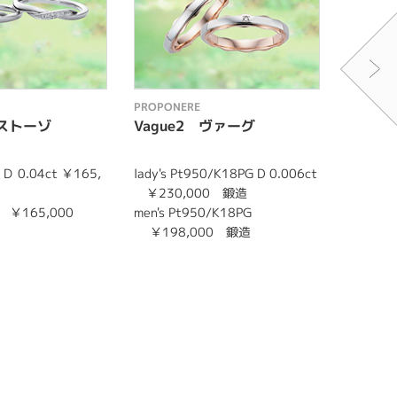
PROPONERE
PROPON
 パストーゾ
Vague2 ヴァーグ
Ariet
0 Ｄ 0.04ct ￥165,
lady's Pt950/K18PG D 0.006ct
Lady’ｓ 
￥230,000 鍛造
￥143,0
0 ￥165,000
men's Pt950/K18PG
Men’
￥198,000 鍛造
￥143,0