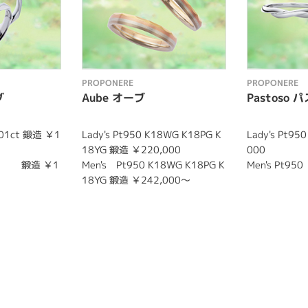
PROPONERE
PROPONERE
グ
Aube オーブ
Pastoso
0.01ct 鍛造 ￥1
Lady's Pt950 K18WG K18PG K
Lady's Pt95
18YG 鍛造 ￥220,000
000
50 鍛造 ￥1
Men's Pt950 K18WG K18PG K
Men's Pt95
18YG 鍛造 ￥242,000～