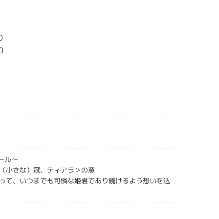
ル
0
0
アール～
（小さな）冠、ティアラ＞の意
って、いつまでも可憐な姫君であり続けるよう想いを込