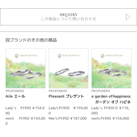
PROPONERE
INQUIRY
この商品について問い合わせる
性別
レディース
メンズ
同ブランドのその他の商品
紹介文
Pastoso パストーゾ（音楽用語）
イタリア語で＜柔らかい＞の意
お互いを想い合う優しさ、温かさを表現するやわらかな曲線
ふたりのあいだに、豊かでやさしい時間が流れ続けるように願いをこめて
PROPONERE
PROPONERE
PROPONERE
P
Aile エール
Pleasant プレザント
a garden ofhappiness
ガーデン オブ ハピネ
ス
Lady’ｓ Pt950 ￥154,0
Lady's Pt950 ￥159,00
Lady’ｓ Pt950 D ￥176,
L
00
0
000
鍛
men's Pt950 ￥143,00
Men’s Pt950 ￥187,000
men's Pt950 ￥154,000
0
鍛