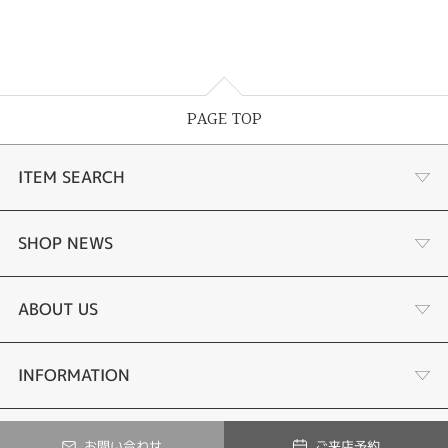
PAGE TOP
ITEM SEARCH
婚約指輪
SHOP NEWS
結婚指輪
お客様の声
ABOUT US
セットリング
ブランドリスト
店舗情報・会社概要
INFORMATION
婚約ネックレス
商品一覧
ご来店予約
YouTube
お問い合わせ
ご来店予約